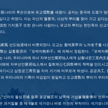
殷나라의 후손으로써 유교儒敎를 세웠다. 공자는 중국에 도道가 땅
싶다고 하였다.
이는 자신의 혈통적, 사상적 뿌리를 찾아 가고 싶다는 
한 기자箕子 또한 은나라 사람이니, 유교의 뿌리는 한민족의 선
다.
仙家風 선도仙道에서 비롯되었다. 도교는 황제黃帝와 노자老子를 
교道敎는 갈홍葛洪의 『포박자抱朴子』에 의해서 정립된다. 『포박자
사는 나라, 우리나라에 와서 자부선인紫府仙人에게 삼황내문三皇內文을
 이때에 자부선인紫府仙人께서 칠회제신七回祭神의 책력을 만드시
여기시고 삼청궁三靑宮을 지어 거기에 머무르게 하셨다. 공공共工, 
중국과 우리나라의 기록이 어김없이 동일하고 도교道敎의 뿌리가 우리
 “신라의 월성月城 동쪽 용궁龍宮의 남쪽에 가섭불迦葉佛의 연좌
은 과거칠불 중 제 6불로 석가모니 바로 이전의 부처이다. 석가모니