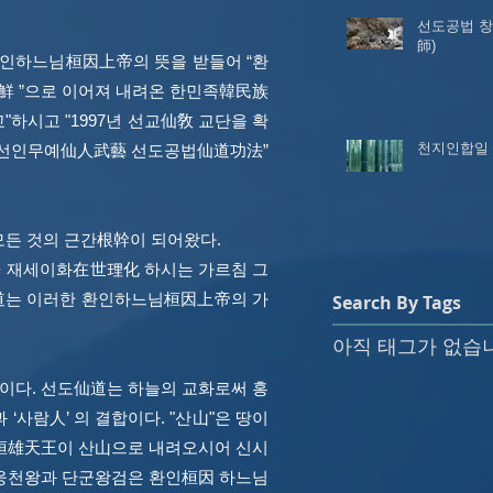
선도공법 
師)
인하느님桓因上帝의 뜻을 받들어 “환
 ”으로 이어져 내려온 한민족韓民族
하시고 "1997년 선교仙敎 교단을 확
천지인합일
 선인무예仙人武藝 선도공법仙道功法”
 모든 것의 근간根幹이 되어왔다.
 재세이화在世理化 하시는 가르침 그
仙道는 이러한 환인하느님桓因上帝의 가
Search By Tags
아직 태그가 없습
길이다. 선도仙道는 하늘의 교화로써 홍
‘사람人’ 의 결합이다. "산山"은 땅이
왕桓雄天王이 산山으로 내려오시어 신시
웅천왕과 단군왕검은 환인桓因 하느님