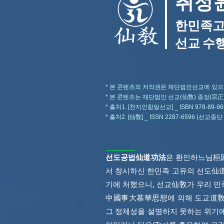
취정
한민족고유
선교 수행
* 본 콘텐츠의 저작권은 재단법인선교에 있으
* 본 콘텐츠는 재단법인 선교(仙敎) 종정(宗
* 출처1. [천지인합일선교] _ ISBN 978-89
* 출처2. [仙敎] _ ISSN 2287-6596 (
선도공법仙道功法
은 환인하느님桓因
서 창시하신 한민족 고유의 선도仙
기에 처했으니, 선교仙敎가 우리 
中國事大慕華思想에 의해 도교道敎의
그 정체성을 설명하지 못하는 위기에