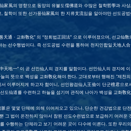
家風의 영향으로 동양의 유불도儒佛道와 수많은 철학哲學과 사상思
교, 철학이 또한 선가풍仙家風의 한 지류支流임을 알아야만 선도공법
통天通 · 교화敎化” 의 “정회법正回法” 으로 이루어졌으며, 선교
하는 선수행법이다. 즉 선도공법 수련을 통하여 천지인합일天地人合
天地一” 이 곧 선인仙人의 경지를 말함이다. 선인仙人의 경지에 이
 하늘의 뜻으로 백성을 교화敎化해야 한다.
고대로부터 행해진 "제천의
서 이루어지게 하고자 함이니, 선인왕검仙人王儉이 단군檀君으로서 
선도仙道를 수련하고 하늘을 섬기며 관직에 나아가 백성을 교화敎
脈은 몇몇 단체에 의해 이어져오고 있으나, 단순한 건강법으로 단
 뿐 그 법이 온전하지 않아서 참된 선도수련법으로 보급하기 어려운
도를 수행하는 단체라고 보기 어려운 곳이 다수에 이른다. 또한 우