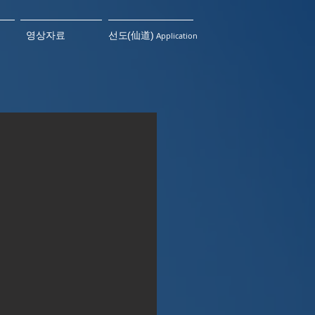
영상자료
​선도(仙道)
pplication
A