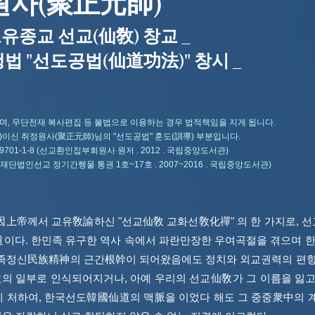
원사(聚正元師)
종교 선교(仙敎) 창교 _
법 "선도공법(仙道功法)" 창시 _
며, 무단전재 복사편집 등 불법으로 이용하는 경우 법적책임을 지게 됩니다.
正)이신 취정원사(聚正元師)님의 "선도공법" 훈도(訓導) 부분입니다.
-969701-1-8 (선교환인집부회원사 원저 . 2012 . 국립중앙도서관)
선교종단 재단법인선교 정기간행물 통권 1호~17호 . 2007~2016 . 국립중앙도서관)
上帝께서 교유敎諭하신 "선교仙敎 교화선敎化禪" 의 한 가지로, 선
道이다. 한민족 유구한 역사 속에서 파란만장한 우여곡절을 겪으며 
민족정신民族精神의 근간根幹이 되어왔음에도 정치와 외교권력의 편향
 일부로 인식되어지거나, 아예 우리의 선교仙敎가 그 이름을 잃고
 처하여, 한국선도韓國仙道의 맥脈을 이었다 해도 그 중중衆中의 계