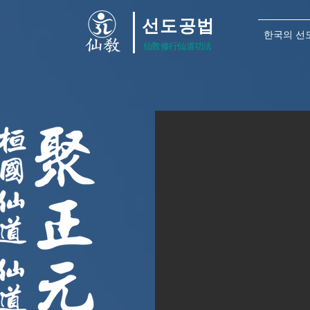
선도공법
한국의 선도
仙敎修行仙道功法