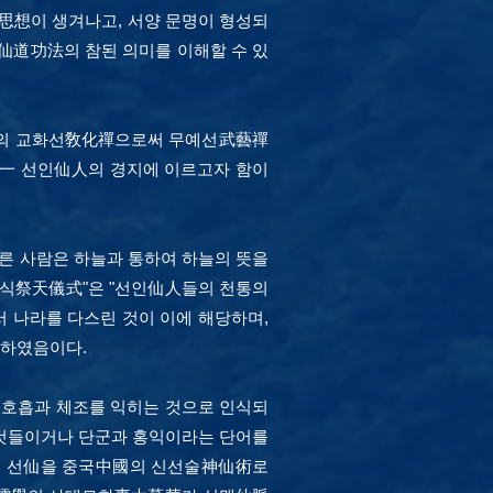
想이 생겨나고, 서양 문명이 형성되
仙道功法의 참된 의미를 이해할 수 있
仙敎의 교화선敎化禪으로써 무예선武藝禪
一 선인仙人의 경지에 이르고자 함이
른 사람은 하늘과 통하여 하늘의 뜻을
식祭天儀式"은 "선인仙人들의 천통의
나라를 다스린 것이 이에 해당하며,
化하였음이다.
전호흡과 체조를 익히는 것으로 인식되
 것들이거나 단군과 홍익이라는 단어를
리의 선仙을 중국中國의 신선술神仙術로