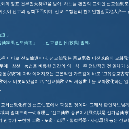
화의 징표 천부인天符印을 받아, 하느님 환인의 교화인 선교仙敎로
 이것이 선교의 정회正回이며, 선교 수행원리 천지인합일天地人合一
仙道 」
풍仙家風 선도仙道 」
_선교경전 [仙敎典] 발췌.
化禪이 바로 선도仙道이다.
선교仙敎는 종교宗敎 이전以前의 교화敎化
술 · 무예 · 참선 · 농법을 비롯한 인간의 의 · 식 · 주 전반적인 것 
이니 "종통宗統"에 따라 이어져오는 근본적인 가르침이 바로 "고유종교古有
에서 비롯되었음이고, “선교仙敎로써 세상世上을 교화敎化하는 일체
.
교화선敎化禪인 선도仙道에서 파생된 것이다. 그래서 환인하느님께
域의 일체도리一切道理는 “선교仙敎 풍류이시風流以是 선가풍仙家風”
하여 인류가 구현한 교敎 · 도道 · 리理 · 철학哲學 · 사상思想 등