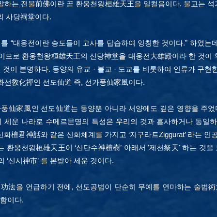
 말하는 전불前佛이란 곧 환웅천왕桓雄天王을 일컬음이다. 불교는 
의 사당祠堂이다.
를 “대웅전이란 승도들이 고사를 답습하여 잉칭한 것이다.” 하였
미로 쓰이므로 환웅천왕桓雄天王의 신당神堂을 대웅전大雄殿이라 한 것이 
 것이 분명하다.
동양의 유교 · 불교 · 도교를 비롯하여 인류가 구현한 교
화선敎化禪인 선도仙道 즉, 선가풍仙家風이다.
仙家風인 선도仙道는 동양뿐 아니라 서양에도 깊은 영향을 주었다
이 세운 나라로 수메르문명의 특성은 우리의 것과 흡사하거나 동일하
화檀君神話와 같은 신화체계를 가지고 ‘지구라트Ziggurat’ 라는 인
는 환웅천왕桓雄天王이 ‘신단수神檀樹’ 아래서 '제천祭天' 하는 것을
 ‘신시神市’ 를 본받아 세운 것이다.
法을 언급하기 전에, 선도공법이 단순히 무예를 연마하는 술법術
위함이다.