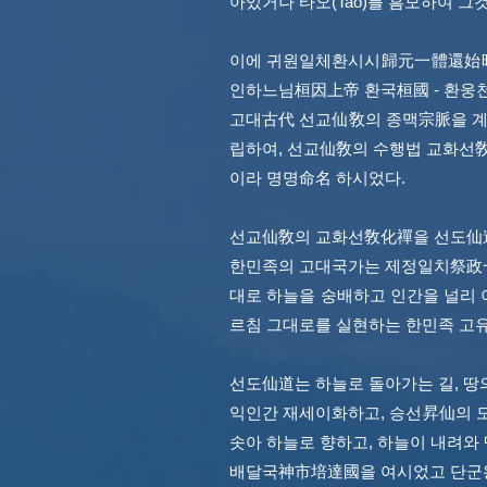
아있거나 타오(Tao)를 흠모하여 그
이에 귀원일체환시시歸元一體還始時
인하느님桓因上帝 환국桓國 - 환웅
고대古代 선교仙敎의 종맥宗脈을 계승
립하여, 선교仙敎의 수행법 교화선
이라 명명命名 하시었다.
선교仙敎의 교화선敎化禪을 선도仙道라고
한민족의 고대국가는 제정일치祭政一
대로 하늘을 숭배하고 인간을 널리
르침 그대로를 실현하는 한민족 고
선도仙道는 하늘로 돌아가는 길, 땅
익인간 재세이화하고, 승선昇仙의 도道
솟아 하늘로 향하고, 하늘이 내려와
배달국神市培達國을 여시었고 단군