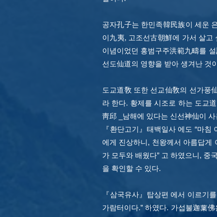
공자孔子는 한민족韓民族이 세운 은
이九夷, 고조선古朝鮮에 가서 살고 
이념이었던 홍범구주洪範九疇를 설說
선도仙道의 영향을 받아 생겨난 것이
도교道敎 또한 선교仙敎의 선가풍
라 한다. 황제를 시조로 하는 도
靑邱 _남해에 있다는 신선神仙이 
『환단고기』태백일사 에도 “마침
에게 진상하니, 천왕께서 아름답게 
가 모두와 배웠다” 고 하였으니, 
을 확인할 수 있다.
『삼국유사』탑상편 에서 이르기를,
가람터이다.” 하였다. 가섭불迦葉佛