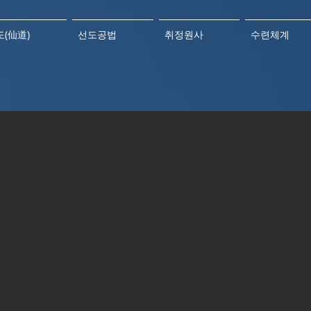
(仙道)
선도공법
취정원사
수련체계