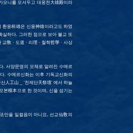
석가모니를 모셔두고 대웅전大雄殿이라
는데 환웅桓雄은 신웅神雄이라고도 하였
확실하다. 그러한 점으로 보아 불교 또
敎 · 도道 · 리理 · 철학哲學 · 사상
. 서양문명의 모체로 알려진 수메르
다.
수메르신화는 이후 기독교신화의
공산人工山 _ '천제단天祭壇' 에서 하늘
 모본模本으로 한 것이며, 신을 섬기는
法만을 일컬음이 아니요, 선교仙敎의