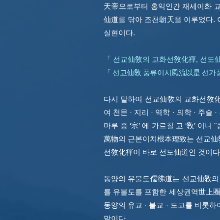
天帝으로부터 홍익인간 재세이화 교
仙道를 닦아 조천朝天을 이루었다.
실현이다.
「 선교仙敎의 교화선敎化禪, 선도
「 선교仙敎 풍류이시風流以是 선가
다시 말하여 선교仙敎의 교화선敎
여 천문 · 지리 · 역학 · 의학 · 주
마루 종 ‘宗’ 에 가르칠 교 ‘敎’ 
萬物의 근본이치根本理致는 선교仙敎
선敎化禪이 바로 선도仙道인 것이다
동양의 유불도儒彿道는 선교仙敎의 
를 유불도를 포함한 세상권역世上圈
동양의 유교 · 불교 · 도교를 비롯
말이다.