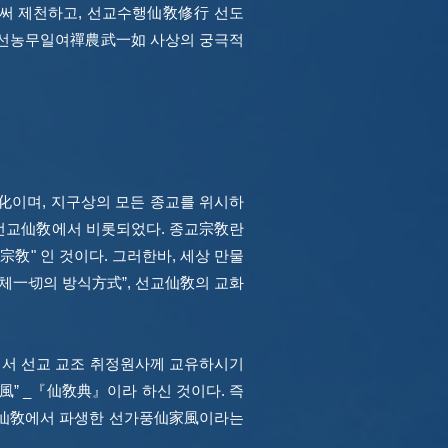
써 제천하고, 선교수행仙敎修行 선도
 선농무일여禪農武一如 사상의 궁극적
이며, 지구상의 모든 종교를 위시하
일체가 선교仙敎에서 비롯되었다.
종교宗敎란
宗敎" 인 것이다. 그러한바, 세상 만물
一切의 방식方式”, 선교仙敎의 교화
서 선교 교조 취정원사께 교유하시기
 _『仙敎典』이라 하신 것이다. 즉
은 선교仙敎에서 파생한 선가풍仙家風이라는