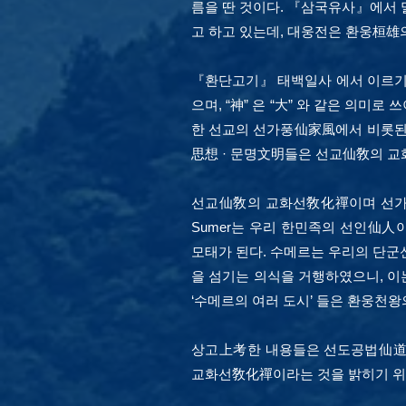
름을 딴 것이다. 『삼국유사』에서
고 하고 있는데, 대웅전은 환웅桓雄
『환단고기』 태백일사 에서 이르기
으며, “神” 은 “大” 와 같은 의
한 선교의 선가풍仙家風에서 비롯된
思想 · 문명文明들은 선교仙敎의 교
선교仙敎의 교화선敎化禪이며 선가풍
Sumer는 우리 한민족의 선인仙人
모태가 된다. 수메르는 우리의 단군신
을 섬기는 의식을 거행하였으니, 이
‘수메르의 여러 도시’ 들은 환웅천왕의
상고上考한 내용들은 선도공법仙道功
교화선敎化禪이라는 것을 밝히기 