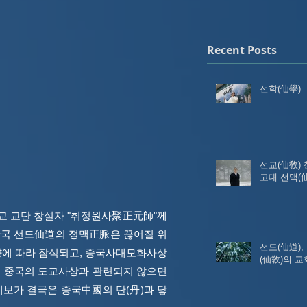
Recent Posts
선학(仙學)
선교(仙敎) 
고대 선맥(
교 교단 창설자 "취정원사聚正元師"께
한국 선도仙道의 정맥正脈은 끊어질 위
선도(仙道)
에 따라 잠식되고, 중국사대모화사상
(仙敎)의 교
 중국의 도교사상과 관련되지 않으면
보가 결국은 중국中國의 단(丹)과 닿