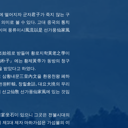
에 떨어지자 군자君子가 죽지 않는 구
의미로 볼 수 있다. 고대 중국의 통치
교이며 풍류이시風流以是 선가풍仙家風
시조始祖로 받들며 황로지학黃老之學이
抱朴子』에는 황제黃帝가 동방의 청구
 받았다고 하였다.
고 삼황내문三皇內文을 환웅천왕 폐하
헌원軒轅, 창힐倉詰, 대요大撓의 무리
의 선교仙敎 선가풍仙家風에 있는 것임
석宴坐石이 있으니 그곳은 전불시대의
의 제1대 제자 마하가섭은 가섭불의 이