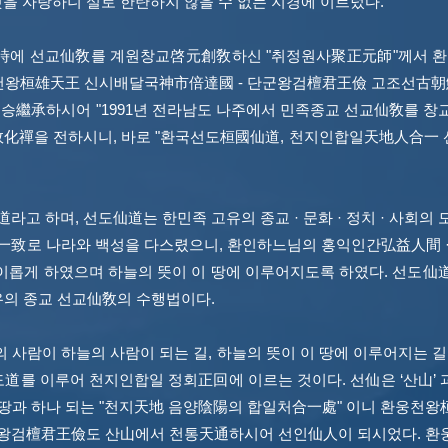
것을 자랑하니 실로 한탄하지 않을 수 없는 지경에 이르렀다.
에 선교仙敎를 계원창교啓元創敎하신 "취정원사聚正元師"께서 환
천왕桓雄天王 신시배달국神市倍達國 - 단군왕검檀君王儉 고조선古朝鮮
繼承하시어 "1991년 전라남도 나주에서 민족종교 선교仙敎를 창교"
敎化禪을 전하시니, 바로 "환국선도桓國仙道, 천지인합일天地人合一
 하며, 선도仙道는 한민족 고유의 종교 · 문화 · 정치 · 사회의
致로 나라와 백성을 다스렸으니, 환인하느님의 홍익인간弘益人間 ·
 이롭게 하였으며 하늘의 뜻이 이 땅에 이루어지도록 하였다. 선도
유의 종교 선교仙敎의 수행법이다.
의 사람이 하늘의 사람이 되는 길, 하늘의 뜻이 이 땅에 이루어지는 
를 이루어 천지인합일 정회正回에 이르는 것이다. 선仙은 ‘산山’ 과 
 땅과 하나 되는 "천지天地 음양陰陽의 합일처合一處" 이니 환웅천
왕검檀君王儉도 산山에서 천통天通하시어 선인仙人이 되시었다. 환