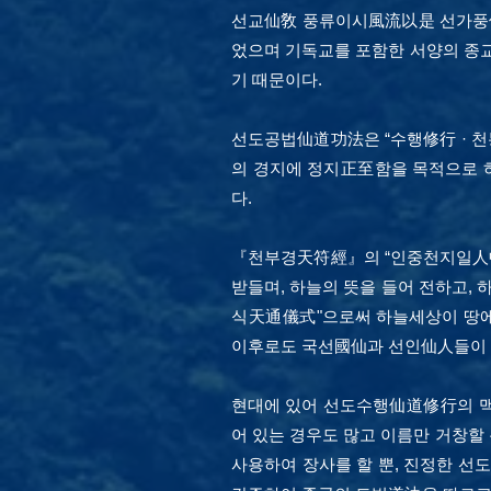
선교仙敎 풍류이시風流以是 선가풍仙
었으며 기독교를 포함한 서양의 종
기 때문이다.
선도공법仙道功法은 “수행修行 · 천
의 경지에 정지正至함을 목적으로 
다.
『천부경天符經』의 “인중천지일人中
받들며, 하늘의 뜻을 들어 전하고,
식天通儀式"으로써 하늘세상이 땅에
이후로도 국선國仙과 선인仙人들이 
현대에 있어 선도수행仙道修行의 맥
어 있는 경우도 많고 이름만 거창할
사용하여 장사를 할 뿐, 진정한 선