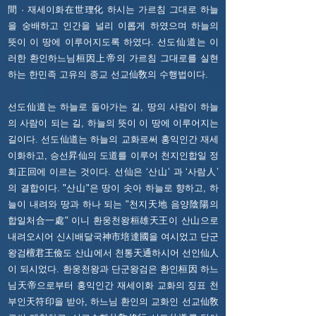
間 · 재세이화在世理化 하시는 가르침 그대로 하늘
을 숭배하고 인간을 널리 이롭게 하였으며 하늘의
뜻이 이 땅에 이루어지도록 하였다. 선도仙道는 이
러한 환인하느님桓因上帝의 가르침 그대로를 실현
하는 한민족 고유의 종교 선교仙敎의 수행법이다.
선도仙道는 하늘로 돌아가는 길, 땅의 사람이 하늘
의 사람이 되는 길, 하늘의 뜻이 이 땅에 이루어지는
길이다. 선도仙道는 하늘의 교화로써 홍익인간 재세
이화하고, 승선昇仙의 도道를 이루어 천지인합일 정
회正回에 이르는 것이다. 선仙은 ‘산山’ 과 ‘사람人’
의 결합이다. "산山"은 땅이 솟아 하늘로 향하고, 하
늘이 내려와 땅과 하나 되는 "천지天地 음양陰陽의
합일처合一處" 이니 환웅천왕桓雄天王이 산山으로
내려오시어 신시배달국神市培達國을 여시었고 단군
왕검檀君王儉도 산山에서 천통天通하시어 선인仙人
이 되시었다. 환웅천왕과 단군왕검은 환인桓因 하느
님天帝으로부터 홍익인간 재세이화 교화의 징표 천
부인天符印을 받아, 하느님 환인의 교화인 선교仙敎