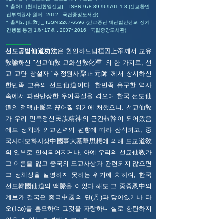
* 출처1. [천지인합일선교] _ ISBN
978-89-969701-1-8
(선교환인
집부회원사 원저 . 2012 . 국립중앙도서관)
* 출처2. [仙敎] _ ISSN
2287-6596
(선교종단 재단법인선교 정기
간행물 통권 1호~17호 . 2007~2016 . 국립중앙도서관)
선도공법仙道功法
은 환인하느님桓因上帝께서 교유
敎諭하신 "선교仙敎 교화선敎化禪" 의 한 가지로, 선
교 교단 창설자 "취정원사聚正元師"께서 창시하신
한민족 고유의 선도仙道이다. 한민족 유구한 역사
속에서 파란만장한 우여곡절을 겪으며 한국 선도仙
道의 정맥正脈은 끊어질 위기에 처했으니, 선교仙敎
가 우리 민족정신民族精神의 근간根幹이 되어왔음
에도 정치와 외교권력의 편향에 따라 잠식되고, 중
국사대모화사상中國事大慕華思想에 의해 도교道敎
의 일부로 인식되어지거나, 아예 우리의 선교仙敎가
그 이름을 잃고 중국의 도교사상과 관련되지 않으면
그 정체성을 설명하지 못하는 위기에 처하여, 한국
선도韓國仙道의 맥脈을 이었다 해도 그 중중衆中의
계보가 결국은 중국中國의 단(丹)과 닿아있거나 타
오(Tao)를 흠모하여 그것을 자랑하니 실로 한탄하지