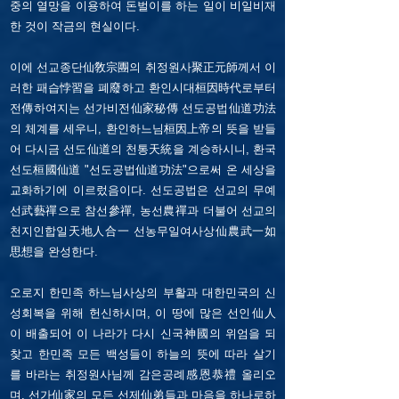
중의 열망을 이용하여 돈벌이를 하는 일이 비일비재
한 것이 작금의 현실이다.
이에 선교종단仙敎宗團의 취정원사聚正元師께서 이
러한 패습悖習을 폐廢하고 환인시대桓因時代로부터
전傳하여지는 선가비전仙家秘傳 선도공법仙道功法
의 체계를 세우니, 환인하느님桓因上帝의 뜻을 받들
어 다시금 선도仙道의 천통天統을 계승하시니, 환국
선도桓國仙道 "선도공법仙道功法"으로써 온 세상을
교화하기에 이르렀음이다. 선도공법은 선교의 무예
선武藝禪으로 참선參禪, 농선農禪과 더불어 선교의
천지인합일天地人合一 선농무일여사상仙農武一如
思想을 완성한다.
오로지 한민족 하느님사상의 부활과 대한민국의 신
성회복을 위해 헌신하시며, 이 땅에 많은 선인仙人
이 배출되어 이 나라가 다시 신국神國의 위엄을 되
찾고 한민족 모든 백성들이 하늘의 뜻에 따라 살기
를 바라는 취정원사님께 감은공례感恩恭禮 올리오
며, 선가仙家의 모든 선제仙弟들과 마음을 하나로하