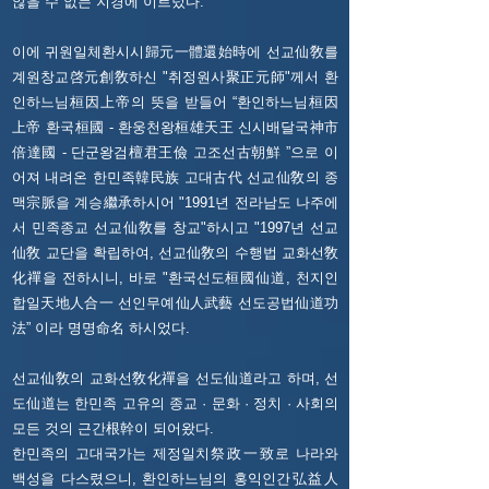
않을 수 없는 지경에 이르렀다.
이에 귀원일체환시시歸元一體還始時에 선교仙敎를
계원창교啓元創敎하신 "취정원사聚正元師"께서 환
인하느님桓因上帝의 뜻을 받들어 “환인하느님桓因
上帝 환국桓國 - 환웅천왕桓雄天王 신시배달국神市
倍達國 - 단군왕검檀君王儉 고조선古朝鮮 ”으로 이
어져 내려온 한민족韓民族 고대古代 선교仙敎의 종
맥宗脈을 계승繼承하시어 "1991년 전라남도 나주에
서 민족종교 선교仙敎를 창교"하시고 "1997년 선교
仙敎 교단을 확립하여, 선교仙敎의 수행법 교화선敎
化禪을 전하시니, 바로 "환국선도桓國仙道, 천지인
합일天地人合一 선인무예仙人武藝 선도공법仙道功
法” 이라 명명命名 하시었다.
선교仙敎의 교화선敎化禪을 선도仙道라고 하며, 선
도仙道는 한민족 고유의 종교 · 문화 · 정치 · 사회의
모든 것의 근간根幹이 되어왔다.
한민족의 고대국가는 제정일치祭政一致로 나라와
백성을 다스렸으니, 환인하느님의 홍익인간弘益人