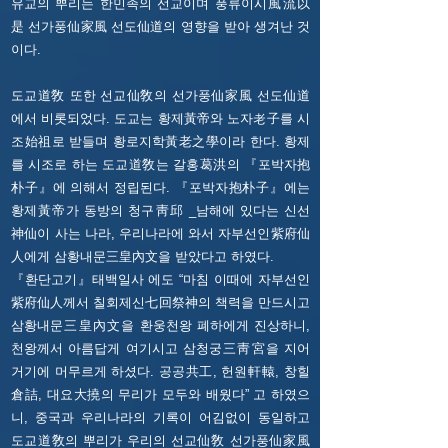
유교의 뿌리는 한민족의 선교이며 풍류이시風流以
是 선가풍仙家風 선도仙道의 영향을 받아 생겨난 것
이다.
도교道敎 또한 선교仙敎의 선가풍仙家風 선도仙道
에서 비롯되었다. 도교는 황제黃帝와 노자老子를 시
조始祖로 받들며 황로지학黃老之學이라 한다. 황제
를 시조로 하는 도교道敎는 갈홍葛洪의 『포박자抱
朴子』에 의해서 정립된다. 『포박자抱朴子』에는
황제黃帝가 동방의 청구靑邱 _남해에 있다는 신선
神仙이 사는 나라, 우리나라에 와서 자부선인紫府仙
人에게 삼황내문三皇內文을 받았다고 하였다.
『환단고기』태백일사 에도 “마침 이때에 자부선인
紫府仙人께서 칠회제신七回祭神의 책력을 만드시고
삼황내문三皇內文을 환웅천왕 폐하에게 진상하니,
천왕께서 아름답게 여기시고 삼청궁三靑宮을 지어
거기에 머무르게 하셨다. 공공共工, 헌원軒轅, 창힐
倉詰, 대요大撓의 무리가 모두와 배웠다” 고 하였으
니, 중국과 우리나라의 기록이 어김없이 동일하고
도교道敎의 뿌리가 우리의 선교仙敎 선가풍仙家風