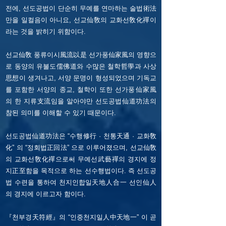
전에, 선도공법이 단순히 무예를 연마하는 술법術法
만을 일컬음이 아니요, 선교仙敎의 교화선敎化禪이
라는 것을 밝히기 위함이다.
선교仙敎 풍류이시風流以是 선가풍仙家風의 영향으
로 동양의 유불도儒佛道와 수많은 철학哲學과 사상
思想이 생겨나고, 서양 문명이 형성되었으며 기독교
를 포함한 서양의 종교, 철학이 또한 선가풍仙家風
의 한 지류支流임을 알아야만 선도공법仙道功法의
참된 의미를 이해할 수 있기 때문이다.
선도공법仙道功法은 “수행修行 · 천통天通 · 교화敎
化” 의 “정회법正回法” 으로 이루어졌으며, 선교仙敎
의 교화선敎化禪으로써 무예선武藝禪의 경지에 정
지正至함을 목적으로 하는 선수행법이다. 즉 선도공
법 수련을 통하여 천지인합일天地人合一 선인仙人
의 경지에 이르고자 함이다.
『천부경天符經』의 “인중천지일人中天地一” 이 곧