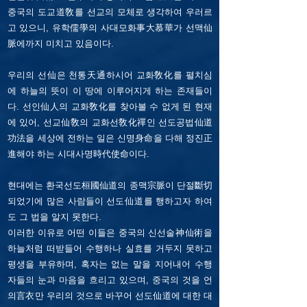
중국의 도교道敎를 선교의 모체로 생각하여 우러르
고 있으니, 유학儒學의 사대모화事大慕華가 선맥仙
脈에까지 미치고 있음이다.
우리의 선仙은 천통天通하시어 교화敎化를 펼치심
에 하늘의 뜻이 이 땅에 이루어지게 하는 존재들이
다.
선인仙人의 교화敎化를 찾아볼 수 없게 된 현재
에 있어, 선교仙敎의 교화선敎化禪인 선도공법仙道
功法을 세상에 전하는 일은 신명身命을 다해 정진正
進해야 하는 시대사명時代使命이다.
현대에는 환국선도桓國仙道의 종맥宗脈이 단절斷切
되었기에 많은 사람들이 선도仙道를 행하고자 하여
도 그 법을 알지 못한다.
이러한 이유로 어떤 이들은 중국의 신선술神仙術을
하늘처럼 떠받들어 수행하나 실효를 거두지 못하고
평생을 부유하며, 혹자는 없는 말을 지어내어 수행
자들의 눈과 마음을 흐리고 있으며, 중국의 것을 언
의言衣만 우리의 것으로 바꾸어 선도仙道에 대한 대