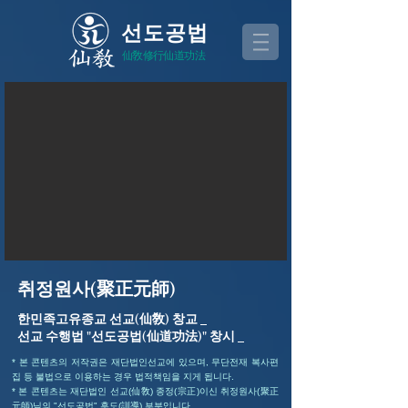
선도공법
仙敎修行仙道功法
취정원사(聚正元師)
한민족고유종교 선교(仙敎) 창교 _
선교 수행법 "선도공법(仙道功法)" 창시 _
* 본 콘텐츠의 저작권은 재단법인선교에 있으며, 무단전재 복사편
집 등 불법으로 이용하는 경우 법적책임을 지게 됩니다.
* 본 콘텐츠는 재단법인 선교(仙敎) 종정(宗正)이신 취정원사(聚正
元師)님의 "선도공법" 훈도(訓導) 부분입니다.