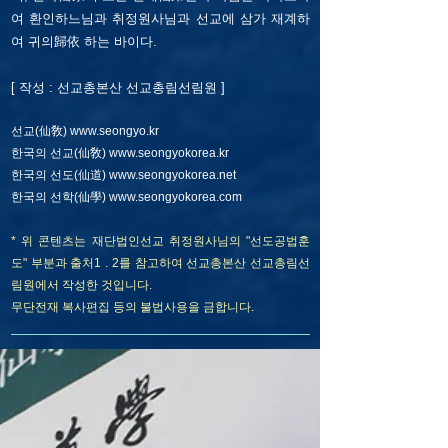
여 환인하느님과 취정원사님과 선교에 삼가 재계하
여 귀의歸依 하는 바이다.
​[ 작성 : 선교총본산 선교총림선림원 ]
선교(仙敎)
www.seongyo.kr
한국의 선교(仙敎)
www.seongyokorea.kr
한국의 선도(仙道)
www.seongyokorea.net
​한국의 선학(仙學)
www.seongyokorea.com
* 위 콘텐츠는 재단법인선교 취정원사님의 "선도공법훈
도" 부분과
출처1 . 2를 참고하여 선교총본산 선교총림선
림원에서 작성한 것입니다.
무단전재 복사편집 등의 불법사용을 금합니다.