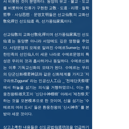
서 비롯된 것이 분명하다.
동양의 유교 · 불교 · 도교
를 비롯하여 인류가 구현한 교敎 · 도道 · 리理 · 철학
哲學 · 사상思想 · 문명文明들은 선교仙敎의 교화선
敎化禪인 선도仙道 즉, 선가풍仙家風이다.
선교仙敎의 교화선敎化禪이며 선가풍仙家風인 선도
仙道는 동양뿐 아니라 서양에도 깊은 영향을 주었
다. 서양문명의 모체로 알려진 수메르Sumer는 우리
한민족의 선인仙人이 세운 나라로 수메르문명의 특
성은 우리의 것과 흡사하거나 동일하다.
수메르신화
는 이후 기독교신화의 모태가 된다. 수메르는 우리
의 단군신화檀君神話와 같은 신화체계를 가지고 ‘지
구라트Ziggurat’ 라는 인공산人工山 _ '천제단天祭壇'
에서 하늘을 섬기는 의식을 거행하였으니, 이는 환
웅천왕桓雄天王이 ‘신단수神檀樹’ 아래서 '제천祭天'
하는 것을 모본模本으로 한 것이며, 신을 섬기는 ‘수
메르의 여러 도시’ 들은 환웅천왕의 ‘신시神市’ 를 본
받아 세운 것이다.
상고上考한 내용들은 선도공법仙道功法을 언급하기