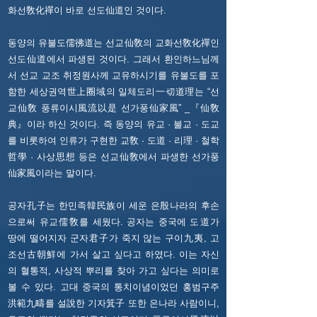
화선敎化禪이 바로 선도仙道인 것이다.
동양의 유불도儒彿道는 선교仙敎의 교화선敎化禪인
선도仙道에서 파생된 것이다. 그래서 환인하느님께
서 선교 교조 취정원사께 교유하시기를 유불도를 포
함한 세상권역世上圈域의 일체도리一切道理는 “선
교仙敎 풍류이시風流以是 선가풍仙家風” _『仙敎
典』이라 하신 것이다. 즉 동양의 유교 · 불교 · 도교
를 비롯하여 인류가 구현한 교敎 · 도道 · 리理 · 철학
哲學 · 사상思想 등은 선교仙敎에서 파생한 선가풍
仙家風이라는 말이다.
공자孔子는 한민족韓民族이 세운 은殷나라의 후손
으로써 유교儒敎를 세웠다. 공자는 중국에 도道가
땅에 떨어지자 군자君子가 죽지 않는 구이九夷, 고
조선古朝鮮에 가서 살고 싶다고 하였다.
이는 자신
의 혈통적, 사상적 뿌리를 찾아 가고 싶다는 의미로
볼 수 있다. 고대 중국의 통치이념이었던 홍범구주
洪範九疇를 설說한 기자箕子 또한 은나라 사람이니,