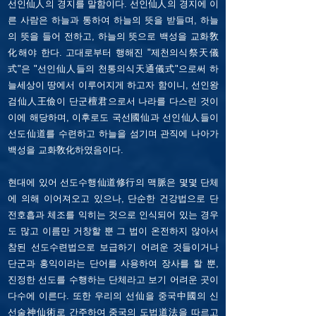
선인仙人의 경지를 말함이다. 선인仙人의 경지에 이
른 사람은 하늘과 통하여 하늘의 뜻을 받들며, 하늘
의 뜻을 들어 전하고, 하늘의 뜻으로 백성을 교화敎
化해야 한다.
고대로부터 행해진 "제천의식祭天儀
式"은 "선인仙人들의 천통의식天通儀式"으로써 하
늘세상이 땅에서 이루어지게 하고자 함이니, 선인왕
검仙人王儉이 단군檀君으로서 나라를 다스린 것이
이에 해당하며, 이후로도 국선國仙과 선인仙人들이
선도仙道를 수련하고 하늘을 섬기며 관직에 나아가
백성을 교화敎化하였음이다.
현대에 있어 선도수행仙道修行의 맥脈은 몇몇 단체
에 의해 이어져오고 있으나, 단순한 건강법으로 단
전호흡과 체조를 익히는 것으로 인식되어 있는 경우
도 많고 이름만 거창할 뿐 그 법이 온전하지 않아서
참된 선도수련법으로 보급하기 어려운 것들이거나
단군과 홍익이라는 단어를 사용하여 장사를 할 뿐,
진정한 선도를 수행하는 단체라고 보기 어려운 곳이
다수에 이른다. 또한 우리의 선仙을 중국中國의 신
선술神仙術로 간주하여 중국의 도법道法을 따르고