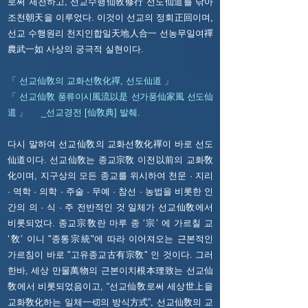
로써 제천하고, 선교수행仙敎修行 선도仙道를 닦아
조천朝天을 이루었다. 이것이 선교의 정회正回이며,
선교 수행원리 천지인합일天地人合一 선농무일여禪
農武一如 사상의 궁극적 실현이다.
「 선교仙敎의 교화선敎化禪, 선도仙道 」
「 선교仙敎 풍류이시風流以是 선가풍仙家風 선도仙
道 」
_선교경전 [仙敎典] 발췌.
다시 말하여 선교仙敎의 교화선敎化禪이 바로 선도
仙道이다.
선교仙敎는 종교宗敎 이전以前의 교화敎
化이며, 지구상의 모든 종교를 위시하여 천문 · 지리
· 역학 · 의학 · 주술 · 무예 · 참선 · 농법을 비롯한 인
간의 의 · 식 · 주 전반적인 것 일체가 선교仙敎에서
비롯되었다.
종교宗敎란 마루 종 ‘宗’ 에 가르칠 교
‘敎’ 이니 "종통宗統"에 따라 이어져오는 근본적인
가르침이 바로 "고유종교古有宗敎" 인 것이다. 그러
한바, 세상 만물萬物의 근본이치根本理致는 선교仙
敎에서 비롯되었음이고, “선교仙敎로써 세상世上을
교화敎化하는 일체一切의 방식方式”, 선교仙敎의 교