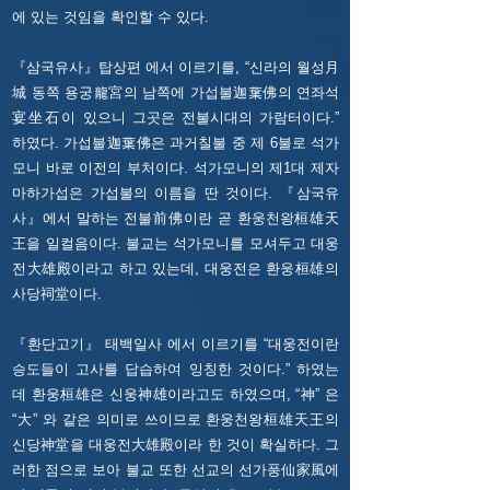
에 있는 것임을 확인할 수 있다.
『삼국유사』탑상편 에서 이르기를, “신라의 월성月
城 동쪽 용궁龍宮의 남쪽에 가섭불迦葉佛의 연좌석
宴坐石이 있으니 그곳은 전불시대의 가람터이다.”
하였다. 가섭불迦葉佛은 과거칠불 중 제 6불로 석가
모니 바로 이전의 부처이다. 석가모니의 제1대 제자
마하가섭은 가섭불의 이름을 딴 것이다. 『삼국유
사』에서 말하는 전불前佛이란 곧 환웅천왕桓雄天
王을 일컬음이다. 불교는 석가모니를 모셔두고 대웅
전大雄殿이라고 하고 있는데, 대웅전은 환웅桓雄의
사당祠堂이다.
『환단고기』 태백일사 에서 이르기를 “대웅전이란
승도들이 고사를 답습하여 잉칭한 것이다.” 하였는
데 환웅桓雄은 신웅神雄이라고도 하였으며, “神” 은
“大” 와 같은 의미로 쓰이므로 환웅천왕桓雄天王의
신당神堂을 대웅전大雄殿이라 한 것이 확실하다. 그
러한 점으로 보아 불교 또한 선교의 선가풍仙家風에